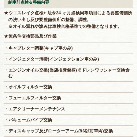
納車前点検＆整備内容
★ウエスレイク点検+ 法令24 ヶ月点検同等項目による要整備個所
の洗い出し及び要整備個所の整備、調整。
※オイル漏れや滲みは車検合格基準での整備となります。
★無条件交換部品及び作業
・キャブレター調整(キャブ車のみ)
・インジェクター清掃(インジェクション車のみ)
・エンジンオイル交換(当店推奨銘柄)※ドレンワッシャー交換含
む
・オイルフィルター交換
・フューエルフィルター交換
・エアクリーナーメンテナンス
・バキュームパイプ交換
・ディスキャップ及びローターアーム(96以前車両)交換