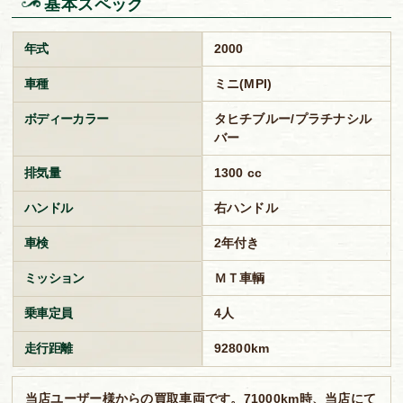
基本スペック
年式
2000
車種
ミニ(MPI)
ボディーカラー
タヒチブルー/プラチナシル
バー
排気量
1300 cc
ハンドル
右ハンドル
車検
2年付き
ミッション
ＭＴ車輌
乗車定員
4人
走行距離
92800km
当店ユーザー様からの買取車両です。71000km時、当店にて