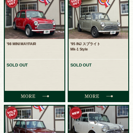
’98 MINI MAYFAIR
’95 INJ スプライト
Mk-1 Style
SOLD OUT
SOLD OUT