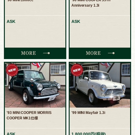
'90 MINI 1000cc
'96 MINI COOPER 35Th
Anniversary 1.3i
ASK
ASK
'93 MINI COOPER MORRIS
'99 MINI Mayfair 1.3i
COOPER MK1仕様
ASK
1,800,000円(税抜)