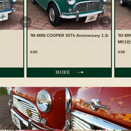
'96 MINI COOPER 35Th Anniversary 1.3i
'93 MIN
MK1仕様
ASK
ASK