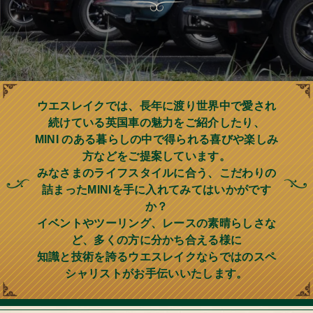
ウエスレイクでは、長年に渡り世界中で愛され
続けている英国車の魅力をご紹介したり、
MINI のある暮らしの中で得られる喜びや楽しみ
方などをご提案しています。
みなさまのライフスタイルに合う、こだわりの
詰まったMINIを手に入れてみてはいかがです
か？
イベントやツーリング、レースの素晴らしさな
ど、多くの方に分かち合える様に
知識と技術を誇るウエスレイクならではのスペ
シャリストがお手伝いいたします。